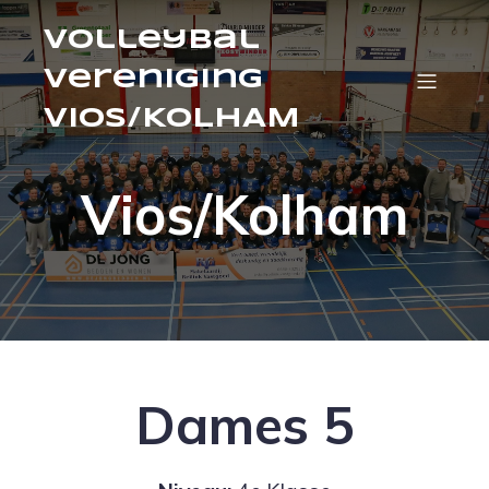
volleybal
vereniging
VIOS/KOLHAM
Vios/Kolham
Dames 5