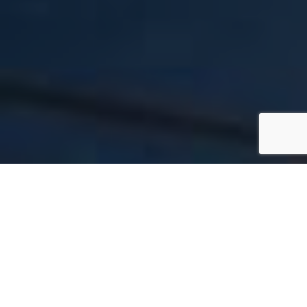
Voor iedereen
Binnen de vereniging Vios Kolham zijn veel
niveau’s en leeftijdsgroepen vertegenwoordigd.
Van jeugd tot senioren, van 4e klasse tot 3e
divisie. Vanaf de leeftijd van 5 jaar kun je al als